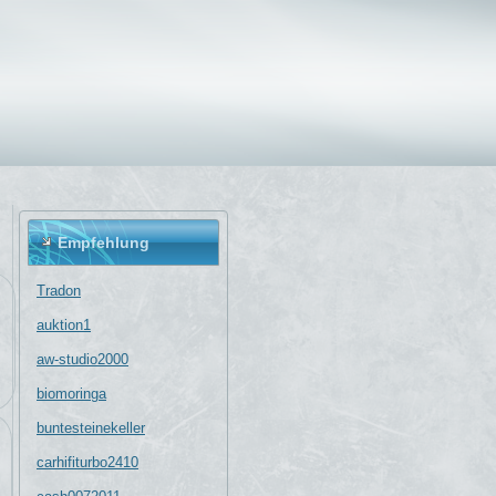
Empfehlung
Tradon
auktion1
aw-studio2000
biomoringa
buntesteinekeller
carhifiturbo2410