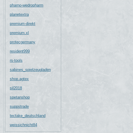
pharno-wedropharm
planetextra
premium-direkt
premium.xl
protecgermany
resident999
rs-tools
sabines_spielzeugladen
shop.agtex
sil2018
spetanshop
suppstrade
tectake_deutschland
weissichnicht84