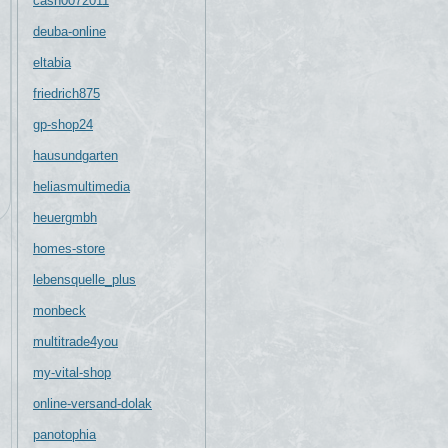
cash0072011
deuba-online
eltabia
friedrich875
gp-shop24
hausundgarten
heliasmultimedia
heuergmbh
homes-store
lebensquelle_plus
monbeck
multitrade4you
my-vital-shop
online-versand-dolak
panotophia